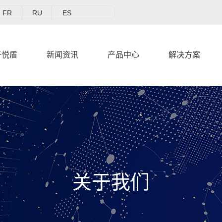
FR
RU
ES
于悦盾
新闻资讯
产品中心
解决方案
企业简介
公司新闻
质量保证
人才理念
钢丝封系列
企业文化
行业新闻
生产实力
岗位招聘
塑料封条系列
企业荣誉
技术资料
铅封-仪表系列
厂容厂貌
客户服务
高保封系列
关于我们
影像中心
一次性锁系列
铁皮封条系列