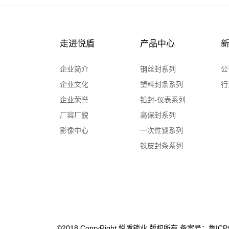
走进悦盾
产品中心
企业简介
钢丝封系列
公
企业文化
塑料封条系列
行
企业荣誉
铅封-仪表系列
厂容厂貌
高保封系列
影像中心
一次性锁系列
铁皮封条系列
©2018 CopryRight 悦盾锁业 版权所有 备案号：鲁ICP