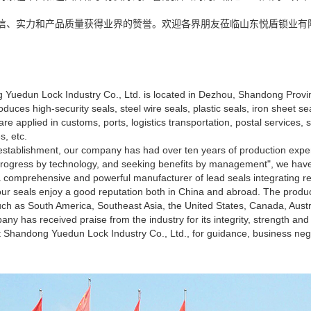
信、实力和产品质量获得业界的赞誉。欢迎各界朋友莅临山东悦盾锁业有
Yuedun Lock Industry Co., Ltd. is located in Dezhou, Shandong Provin
oduces high-security seals, steel wire seals, plastic seals, iron sheet s
are applied in customs, ports, logistics transportation, postal service
, etc.
 establishment, our company has had over ten years of production experie
rogress by technology, and seeking benefits by management", we hav
a comprehensive and powerful manufacturer of lead seals integrating r
ur seals enjoy a good reputation both in China and abroad. The produ
ch as South America, Southeast Asia, the United States, Canada, Austra
ny has received praise from the industry for its integrity, strength and 
isit Shandong Yuedun Lock Industry Co., Ltd., for guidance, business ne