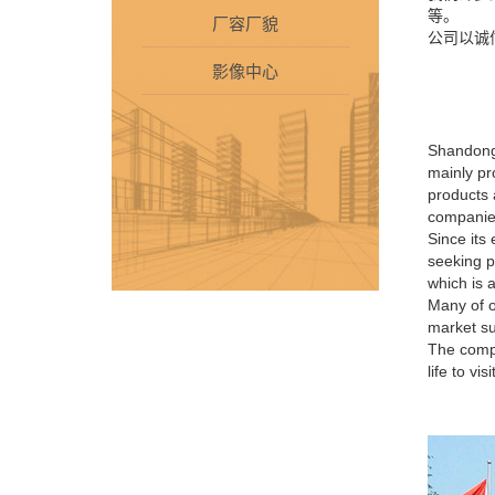
等。
厂容厂貌
公司以诚
影像中心
Shandong 
mainly pr
products 
companies
Since its
seeking p
which is 
Many of o
market su
The compa
life to v